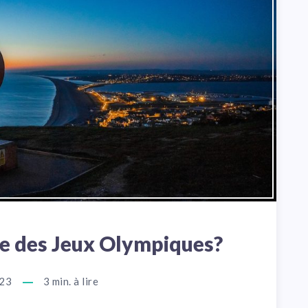
ine des Jeux Olympiques?
023
3
min. à lire